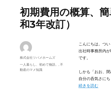
初期費用の概算、簡
和3年改訂）
こんにちは。つい
出社時事務所内が
投
株式会社ツバメホームズ
です。
稿
投
カ
一人暮らし、初めて物語。
,
不
者
稿
テ
動産のマメ知識
しかも「おお、閉
日:
ゴ
自分の呑気さにち
リ
ー
“初期費用の概算、
続きを読む