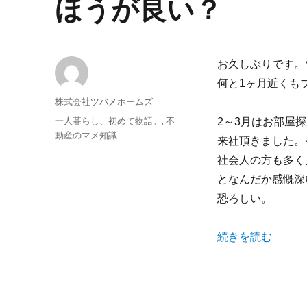
ほうが良い？
お久しぶりです。
何と1ヶ月近くも
投
株式会社ツバメホームズ
稿
投
カ
一人暮らし、初めて物語。
,
不
2～3月はお部屋
者
稿
テ
動産のマメ知識
来社頂きました。
日:
ゴ
社会人の方も多く
リ
ー
となんだか感慨深
恐ろしい。
“一人暮らしの最
続きを読む