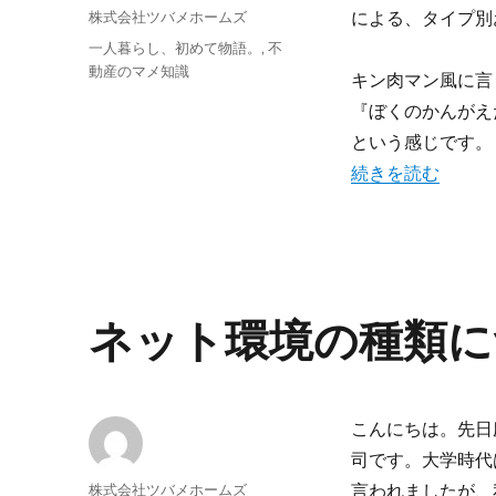
投
株式会社ツバメホームズ
による、タイプ別
稿
投
カ
一人暮らし、初めて物語。
,
不
者
稿
テ
動産のマメ知識
キン肉マン風に言
日:
ゴ
『ぼくのかんがえ
リ
ー
という感じです。
“タイプ別おすすめ
続きを読む
ネット環境の種類に
こんにちは。先日
司です。大学時代
投
株式会社ツバメホームズ
言われましたが、