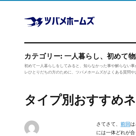
奥ゆかしい小平近辺の新しい魅力を発掘し、
株式会社ツバ
カテゴリー:
一人暮らし、初めて物
メホームズ
初めて一人暮らしをしてみると、知らなかった事や解らない事
レひとりだちの方のために、ツバメホームズがよくある質問や
タイプ別おすすめネ
さてさて、
前回
は
には一体どれが合