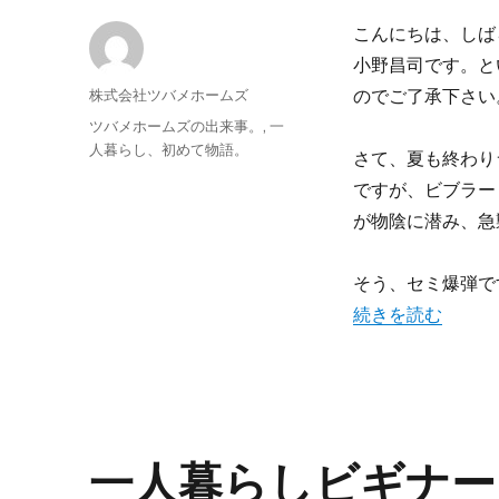
こんにちは、しば
小野昌司です。と
投
株式会社ツバメホームズ
のでご了承下さい
稿
投
カ
ツバメホームズの出来事。
,
一
者
稿
テ
人暮らし、初めて物語。
さて、夏も終わり
日:
ゴ
ですが、ビブラー
リ
ー
が物陰に潜み、急
そう、セミ爆弾で
“セミ爆弾の見分け
続きを読む
一人暮らしビギナー