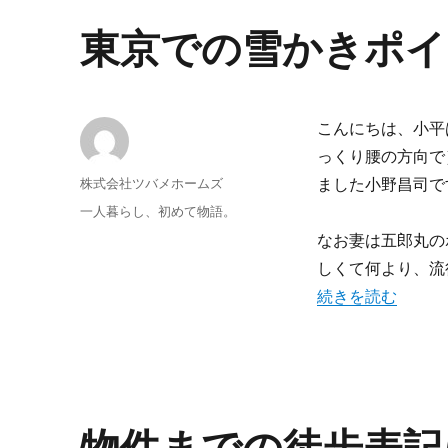
東京での雪かきポイ
こんにちは、小平
っくり腰の方向で
投
株式会社ツバメホームズ
ました小野昌司で
稿
投
カ
一人暮らし、初めて物語。
者
稿
テ
なお妻は五郎丸の
日:
ゴ
しくて何より、流
リ
ー
“東京での雪かきポ
続きを読む
物件までの徒歩表