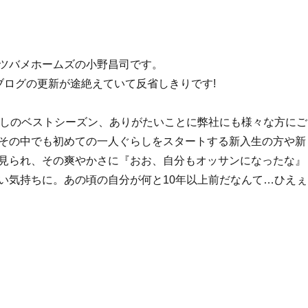
ツバメホームズの小野昌司です。
ブログの更新が途絶えていて反省しきりです!
探しのベストシーズン、ありがたいことに弊社にも様々な方にご
その中でも初めての一人ぐらしをスタートする新入生の方や新
見られ、その爽やかさに『おお、自分もオッサンになったな』
い気持ちに。あの頃の自分が何と10年以上前だなんて…ひえぇ
初の日は、最低限何があったほうが良い？” の