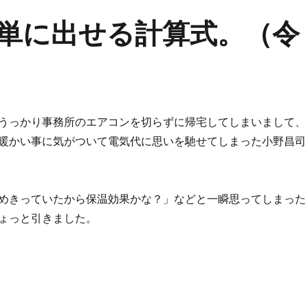
単に出せる計算式。（令
うっかり事務所のエアコンを切らずに帰宅してしまいまして、
暖かい事に気がついて電気代に思いを馳せてしまった小野昌司
めきっていたから保温効果かな？」などと一瞬思ってしまった
ょっと引きました。
簡単に出せる計算式。（令和3年改訂）” の