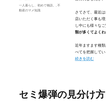
稿
投
カ
一人暮らし、初めて物語。
,
不
者
稿
テ
動産のマメ知識
さてさて、最近は
日:
ゴ
店いただく事も増
リ
ー
し中にも様々なご
類が多くてよくわ
近年ますます種類
べてを把握してい
“ネット環境の種類
続きを読む
セミ爆弾の見分け方