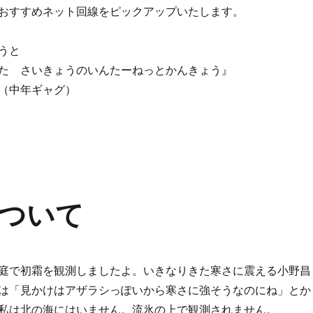
おすすめネット回線をピックアップいたします。
うと
た さいきょうのいんたーねっとかんきょう』
（中年ギャグ）
ネット環境” の
ついて
庭で初霜を観測しましたよ。いきなりきた寒さに震える小野昌
は「見かけはアザラシっぽいから寒さに強そうなのにね」とか
私は北の海にはいません。流氷の上で観測されません。