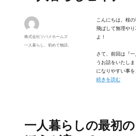
こんにちは。桜の
飛ばして無理やり
投
株式会社ツバメホームズ
よ！
稿
投
カ
一人暮らし、初めて物語。
者
稿
テ
さて、前回は『一
日:
ゴ
うお話をいたしま
リ
ー
になりやすい事を
“一人暮らしビギナ
続きを読む
一人暮らしの最初の