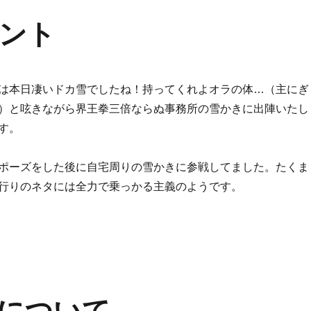
ント
は本日凄いドカ雪でしたね！持ってくれよオラの体…（主にぎ
）と呟きながら界王拳三倍ならぬ事務所の雪かきに出陣いたし
す。
ポーズをした後に自宅周りの雪かきに参戦してました。たくま
行りのネタには全力で乗っかる主義のようです。
イント” の
記について