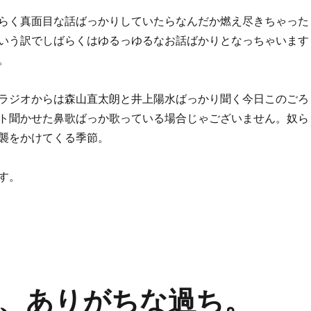
らく真面目な話ばっかりしていたらなんだか燃え尽きちゃった
いう訳でしばらくはゆるっゆるなお話ばかりとなっちゃいます
。
ラジオからは森山直太朗と井上陽水ばっかり聞く今日このごろ
ト聞かせた鼻歌ばっか歌っている場合じゃございません。奴ら
襲をかけてくる季節。
す。
方（検証済）” の
、ありがちな過ち。