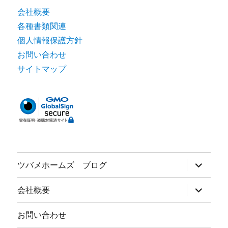
会社概要
各種書類関連
個人情報保護方針
お問い合わせ
サイトマップ
サ
ツバメホームズ ブログ
ブ
メ
ニ
サ
会社概要
ュ
ブ
ー
メ
を
ニ
お問い合わせ
展
ュ
開
ー