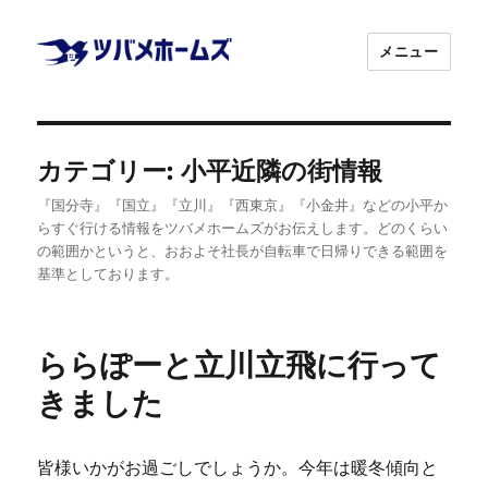
メニュー
株式会社ツバ
カテゴリー:
小平近隣の街情報
メホームズ
『国分寺』『国立』『立川』『西東京』『小金井』などの小平か
らすぐ行ける情報をツバメホームズがお伝えします。どのくらい
の範囲かというと、おおよそ社長が自転車で日帰りできる範囲を
基準としております。
ららぽーと立川立飛に行って
きました
皆様いかがお過ごしでしょうか。今年は暖冬傾向と