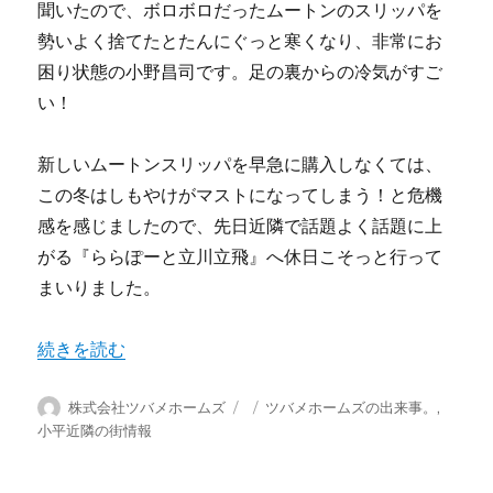
聞いたので、ボロボロだったムートンのスリッパを
勢いよく捨てたとたんにぐっと寒くなり、非常にお
困り状態の小野昌司です。足の裏からの冷気がすご
い！
新しいムートンスリッパを早急に購入しなくては、
この冬はしもやけがマストになってしまう！と危機
感を感じましたので、先日近隣で話題よく話題に上
がる『ららぽーと立川立飛』へ休日こそっと行って
まいりました。
“ららぽーと立川立飛に行ってきました” の
続きを読む
投
投
カ
株式会社ツバメホームズ
ツバメホームズの出来事。
,
稿
稿
テ
小平近隣の街情報
者
日:
ゴ
リ