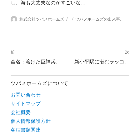
し、海も大丈夫なのかすごいな…
投
投
カ
株式会社ツバメホームズ
ツバメホームズの出来事。
稿
稿
テ
者
日:
ゴ
リ
投
ー
前
次
稿
前
次
命名：溶けた巨神兵。
新小平駅に潜むラッコ。
の
の
ナ
投
投
ツバメホームズについて
ビ
稿:
稿:
お問い合わせ
ゲ
サイトマップ
ー
会社概要
個人情報保護方針
シ
各種書類関連
ョ