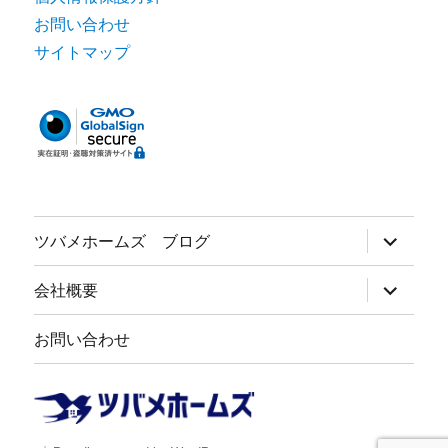
お問い合わせ
サイトマップ
サ
ツバメホームズ ブログ
ブ
メ
ニ
サ
会社概要
ュ
ブ
ー
メ
を
ニ
お問い合わせ
展
ュ
開
ー
を
展
開