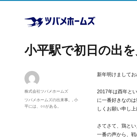
奥ゆかしい小平近辺の新しい魅力を発掘し、
小平駅で初日の出を
株式会社ツバ
メホームズ
新年明けましてお
投
株式会社ツバメホームズ
2017年は酉年
稿
投
カ
ツバメホームズの出来事。
,
小
に一番好きなのは
者
稿
テ
平には、○○がある。
しくお願い申し上
日:
ゴ
リ
ー
さてさて、鶏とい
一番の声から、戦